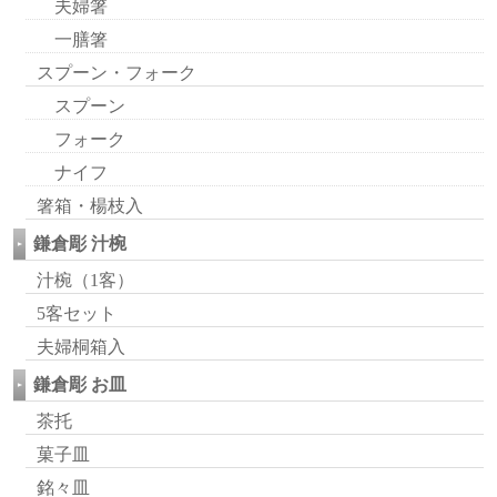
夫婦箸
一膳箸
スプーン・フォーク
スプーン
フォーク
ナイフ
箸箱・楊枝入
鎌倉彫 汁椀
汁椀（1客）
5客セット
夫婦桐箱入
鎌倉彫 お皿
茶托
菓子皿
銘々皿