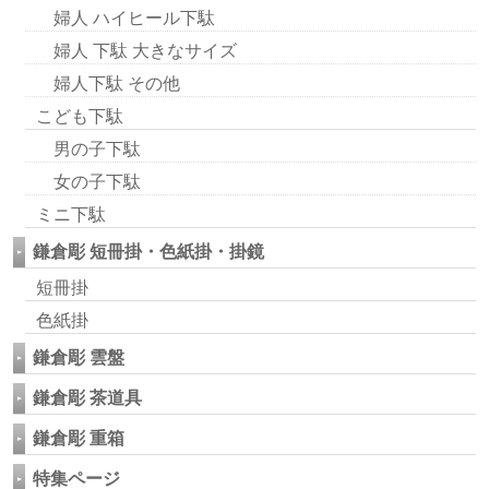
婦人 ハイヒール下駄
婦人 下駄 大きなサイズ
婦人下駄 その他
こども下駄
男の子下駄
女の子下駄
ミニ下駄
鎌倉彫 短冊掛・色紙掛・掛鏡
短冊掛
色紙掛
鎌倉彫 雲盤
鎌倉彫 茶道具
鎌倉彫 重箱
特集ページ