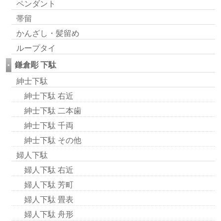
ペンダント
帯留
かんざし・髪留め
ループタイ
鎌倉彫 下駄
紳士下駄
紳士下駄 右近
紳士下駄 二本歯
紳士下駄 千両
紳士下駄 その他
婦人下駄
婦人下駄 右近
婦人下駄 芳町
婦人下駄 畳表
婦人下駄 舟形