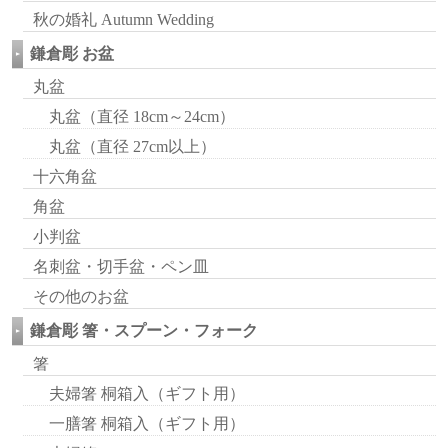
秋の婚礼 Autumn Wedding
鎌倉彫 お盆
丸盆
丸盆（直径 18cm～24cm）
丸盆（直径 27cm以上）
十六角盆
角盆
小判盆
名刺盆・切手盆・ペン皿
その他のお盆
鎌倉彫 箸・スプーン・フォーク
箸
夫婦箸 桐箱入（ギフト用）
一膳箸 桐箱入（ギフト用）