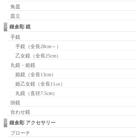
角皿
皿立
鎌倉彫 鏡
手鏡
手鏡（全長28cm～）
乙女鏡（全長25cm）
丸鏡・姫鏡
姫鏡（全長13cm）
姫乙女鏡（全長11㎝）
丸鏡（直径7.5cm）
掛鏡
合わせ鏡
鎌倉彫 アクセサリー
ブローチ