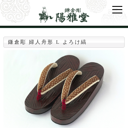
鎌倉彫 婦人舟形 L よろけ縞