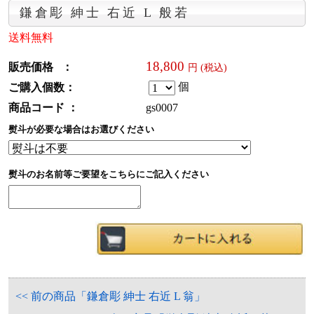
鎌倉彫 紳士 右近 L 般若
送料無料
18,800
販売価格 ：
円 (税込)
個
ご購入個数：
商品コード ：
gs0007
熨斗が必要な場合はお選びください
熨斗のお名前等ご要望をこちらにご記入ください
<< 前の商品「鎌倉彫 紳士 右近 L 翁」