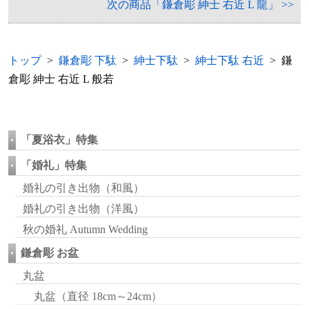
次の商品「鎌倉彫 紳士 右近 L 龍」 >>
トップ
>
鎌倉彫 下駄
>
紳士下駄
>
紳士下駄 右近
> 鎌
倉彫 紳士 右近 L 般若
「夏浴衣」特集
「婚礼」特集
婚礼の引き出物（和風）
婚礼の引き出物（洋風）
秋の婚礼 Autumn Wedding
鎌倉彫 お盆
丸盆
丸盆（直径 18cm～24cm）