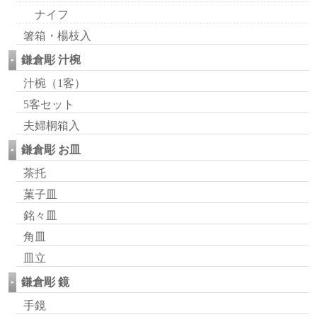
ナイフ
箸箱・楊枝入
鎌倉彫 汁椀
汁椀（1客）
5客セット
夫婦桐箱入
鎌倉彫 お皿
茶托
菓子皿
銘々皿
角皿
皿立
鎌倉彫 鏡
手鏡