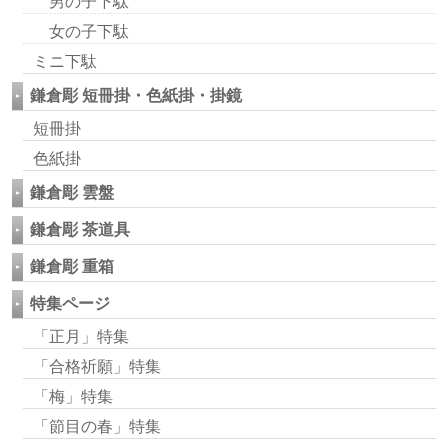
男の子下駄
女の子下駄
ミニ下駄
鎌倉彫 短冊掛・色紙掛・掛鏡
短冊掛
色紙掛
鎌倉彫 雲盤
鎌倉彫 茶道具
鎌倉彫 重箱
特集ページ
「正月」特集
「合格祈願」特集
「梅」特集
「節目の春」特集