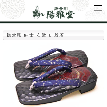
鎌倉彫 紳士 右近 L 般若