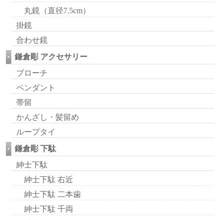
丸鏡（直径7.5cm）
掛鏡
合わせ鏡
鎌倉彫 アクセサリー
ブローチ
ペンダント
帯留
かんざし・髪留め
ループタイ
鎌倉彫 下駄
紳士下駄
紳士下駄 右近
紳士下駄 二本歯
紳士下駄 千両