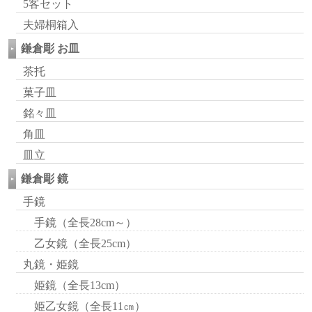
5客セット
夫婦桐箱入
鎌倉彫 お皿
茶托
菓子皿
銘々皿
角皿
皿立
鎌倉彫 鏡
手鏡
手鏡（全長28cm～）
乙女鏡（全長25cm）
丸鏡・姫鏡
姫鏡（全長13cm）
姫乙女鏡（全長11㎝）