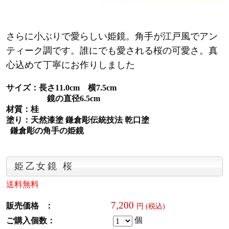
さらに小ぶりで愛らしい姫鏡。角手が江戸風でアン
ティーク調です。誰にでも愛される桜の可愛さ。真
心込めて丁寧にお作りしました
サイズ：長さ11.0cm 横7.5cm
鏡の直径6.5cm
材質：桂
塗り：天然漆塗 鎌倉彫伝統技法 乾口塗
鎌倉彫の角手の姫鏡
姫乙女鏡 桜
送料無料
7,200
販売価格 ：
円 (税込)
個
ご購入個数：