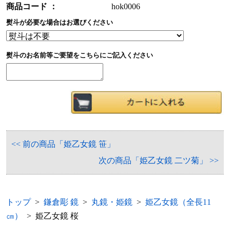
商品コード ：
hok0006
熨斗が必要な場合はお選びください
熨斗のお名前等ご要望をこちらにご記入ください
<< 前の商品「姫乙女鏡 笹」
次の商品「姫乙女鏡 二ツ菊」 >>
トップ
>
鎌倉彫 鏡
>
丸鏡・姫鏡
>
姫乙女鏡（全長11
㎝）
> 姫乙女鏡 桜