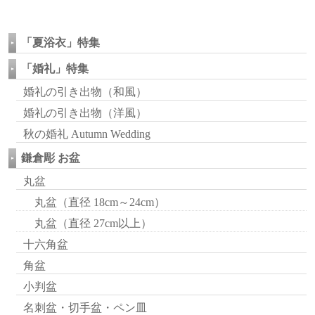
「夏浴衣」特集
「婚礼」特集
婚礼の引き出物（和風）
婚礼の引き出物（洋風）
秋の婚礼 Autumn Wedding
鎌倉彫 お盆
丸盆
丸盆（直径 18cm～24cm）
丸盆（直径 27cm以上）
十六角盆
角盆
小判盆
名刺盆・切手盆・ペン皿