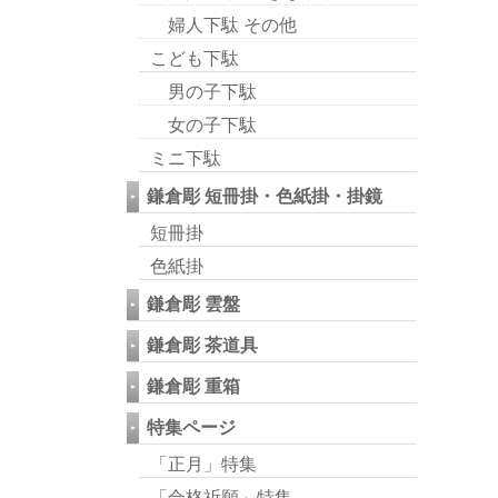
婦人下駄 その他
こども下駄
男の子下駄
女の子下駄
ミニ下駄
鎌倉彫 短冊掛・色紙掛・掛鏡
短冊掛
色紙掛
鎌倉彫 雲盤
鎌倉彫 茶道具
鎌倉彫 重箱
特集ページ
「正月」特集
「合格祈願」特集