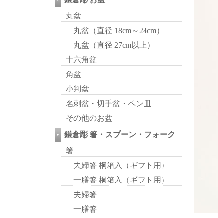
丸盆
丸盆（直径 18cm～24cm）
丸盆（直径 27cm以上）
十六角盆
角盆
小判盆
名刺盆・切手盆・ペン皿
その他のお盆
鎌倉彫 箸・スプーン・フォーク
箸
夫婦箸 桐箱入（ギフト用）
一膳箸 桐箱入（ギフト用）
夫婦箸
一膳箸