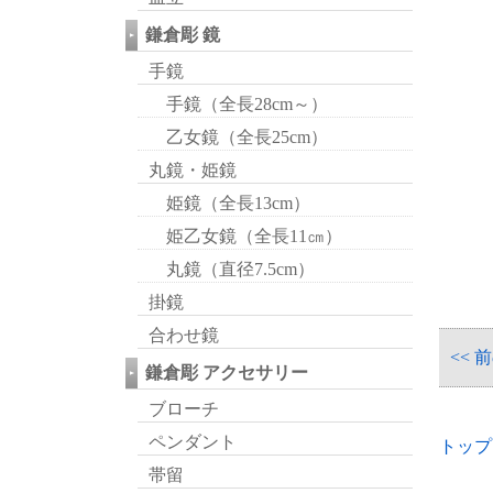
鎌倉彫 鏡
手鏡
手鏡（全長28cm～）
乙女鏡（全長25cm）
丸鏡・姫鏡
姫鏡（全長13cm）
姫乙女鏡（全長11㎝）
丸鏡（直径7.5cm）
掛鏡
合わせ鏡
<< 
鎌倉彫 アクセサリー
ブローチ
ペンダント
トップ
帯留