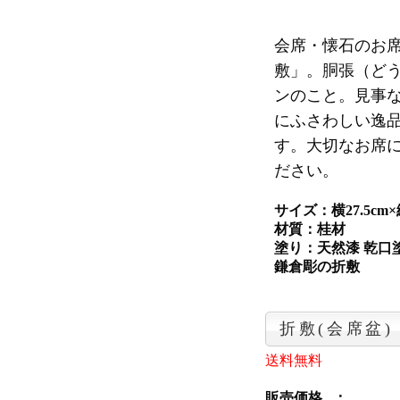
会席・懐石のお
敷」。胴張（ど
ンのこと。見事
にふさわしい逸
す。大切なお席
ださい。
サイズ：横27.5cm×縦
材質：桂材
塗り：天然漆 乾口
鎌倉彫の折敷
折敷(会席盆)
送料無料
販売価格 ：