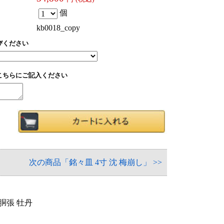
個
kb0018_copy
びください
こちらにご記入ください
次の商品「銘々皿 4寸 沈 梅崩し」 >>
 胴張 牡丹