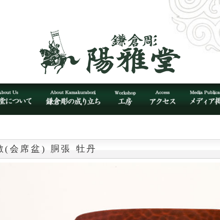
敷(会席盆) 胴張 牡丹