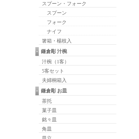
スプーン・フォーク
スプーン
フォーク
ナイフ
箸箱・楊枝入
鎌倉彫 汁椀
汁椀（1客）
5客セット
夫婦桐箱入
鎌倉彫 お皿
茶托
菓子皿
銘々皿
角皿
皿立