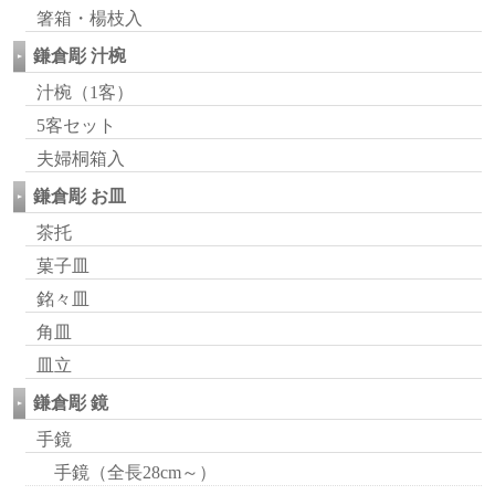
箸箱・楊枝入
鎌倉彫 汁椀
汁椀（1客）
5客セット
夫婦桐箱入
鎌倉彫 お皿
茶托
菓子皿
銘々皿
角皿
皿立
鎌倉彫 鏡
手鏡
手鏡（全長28cm～）