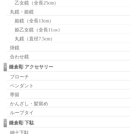
乙女鏡（全長25cm）
丸鏡・姫鏡
姫鏡（全長13cm）
姫乙女鏡（全長11㎝）
丸鏡（直径7.5cm）
掛鏡
合わせ鏡
鎌倉彫 アクセサリー
ブローチ
ペンダント
帯留
かんざし・髪留め
ループタイ
鎌倉彫 下駄
紳士下駄