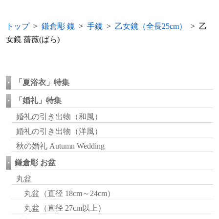
トップ
>
鎌倉彫 鏡
>
手鏡
>
乙女鏡（全長25cm）
> 乙
女鏡 薔薇(ばら)
「夏浴衣」特集
「婚礼」特集
婚礼の引き出物（和風）
婚礼の引き出物（洋風）
秋の婚礼 Autumn Wedding
鎌倉彫 お盆
丸盆
丸盆（直径 18cm～24cm）
丸盆（直径 27cm以上）