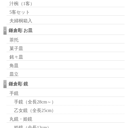
汁椀（1客）
5客セット
夫婦桐箱入
鎌倉彫 お皿
茶托
菓子皿
銘々皿
角皿
皿立
鎌倉彫 鏡
手鏡
手鏡（全長28cm～）
乙女鏡（全長25cm）
丸鏡・姫鏡
姫鏡（全長13cm）