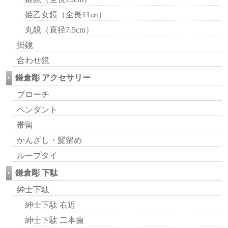
姫乙女鏡（全長11㎝）
丸鏡（直径7.5cm）
掛鏡
合わせ鏡
鎌倉彫 アクセサリー
ブローチ
ペンダント
帯留
かんざし・髪留め
ループタイ
鎌倉彫 下駄
紳士下駄
紳士下駄 右近
紳士下駄 二本歯