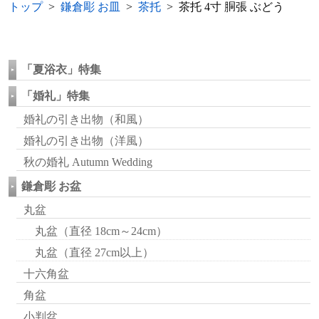
トップ
>
鎌倉彫 お皿
>
茶托
> 茶托 4寸 胴張 ぶどう
「夏浴衣」特集
「婚礼」特集
婚礼の引き出物（和風）
婚礼の引き出物（洋風）
秋の婚礼 Autumn Wedding
鎌倉彫 お盆
丸盆
丸盆（直径 18cm～24cm）
丸盆（直径 27cm以上）
十六角盆
角盆
小判盆