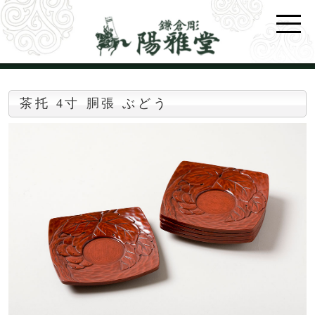
茶托 4寸 胴張 ぶどう