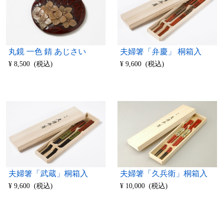
丸鏡 一色 錆 あじさい
夫婦箸「弁慶」 桐箱入
¥ 8,500 (税込)
¥ 9,600 (税込)
夫婦箸「武蔵」桐箱入
夫婦箸「久兵衛」桐箱入
¥ 9,600 (税込)
¥ 10,000 (税込)