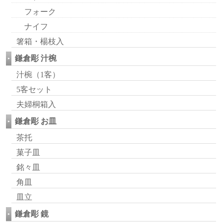
フォーク
ナイフ
箸箱・楊枝入
鎌倉彫 汁椀
汁椀（1客）
5客セット
夫婦桐箱入
鎌倉彫 お皿
茶托
菓子皿
銘々皿
角皿
皿立
鎌倉彫 鏡