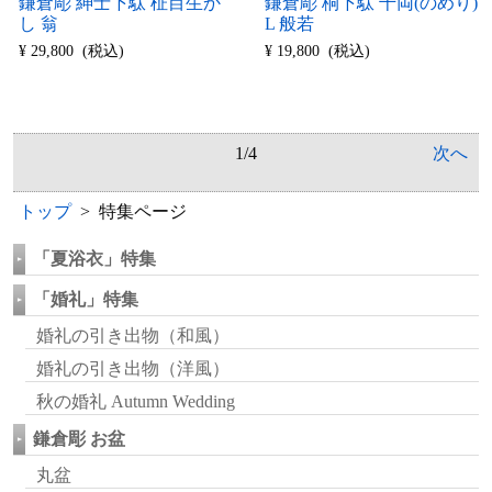
鎌倉彫 紳士下駄 柾目生か
鎌倉彫 桐下駄 千両(のめり)
し 翁
L 般若
¥ 29,800 (税込)
¥ 19,800 (税込)
1/4
次へ
トップ
> 特集ページ
「夏浴衣」特集
「婚礼」特集
婚礼の引き出物（和風）
婚礼の引き出物（洋風）
秋の婚礼 Autumn Wedding
鎌倉彫 お盆
丸盆