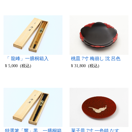
「 龍峰」一膳桐箱入
桃皿 7寸 梅崩し 沈 呂色
¥ 5,000 (税込)
¥ 31,800 (税込)
特選箸「響」黒 一膳桐箱
菓子皿 7寸 一色錆 なす